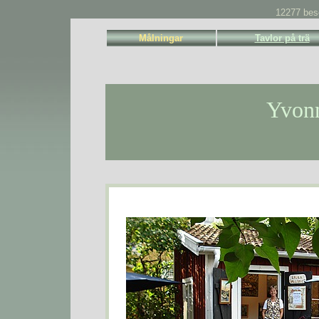
12277 bes
Målningar
Tavlor på trä
Yvonn