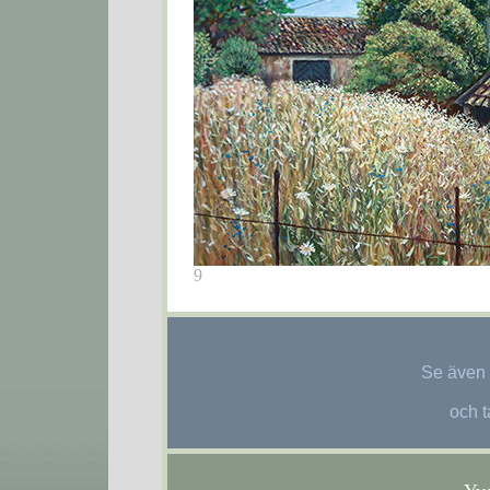
9
Se även
och t