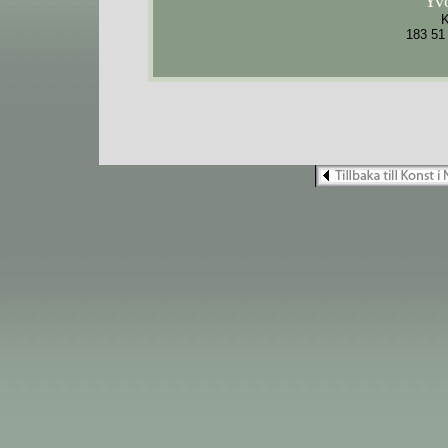
Yv
K
183 51